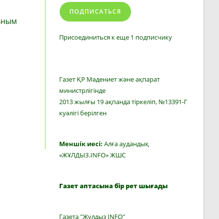
ПОДПИСАТЬСЯ
льным
Присоединиться к еще 1 подписчику
Газет ҚР Мәдениет және ақпарат
министрлігінде
2013 жылғы 19 ақпанда тіркеліп, №13391-Г
куәлігі берілген
Меншік иесі:
Алға аудандық
«ЖҰЛДЫЗ.INFO» ЖШС
Газет аптасына бір рет шығады
Газета "Жулдыз INFO"