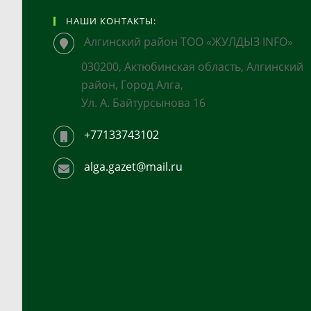
НАШИ КОНТАКТЫ:
Алгинский район ТОО «ЖУЛДЫЗ INFO»
030200, Актюбинская область, Алгинский
район, Город Алга,
Ул. А. Байтурсынова 16
+77133743102
alga.gazet@mail.ru