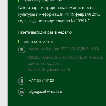
Газета «Жулдыз ИНФО»
Газета зарегистрирована в Министерстве
культуры и информации РК 19 февраля 2013
года, выдано свидетельство № 13391-Г
Газета выходит раз в неделю
НАШИ КОНТАКТЫ:
Алгинский район ТОО «ЖУЛДЫЗ INFO»
030200, Актюбинская область, Алгинский
район, Город Алга,
Ул. А. Байтурсынова 16
+77133743102
alga.gazet@mail.ru