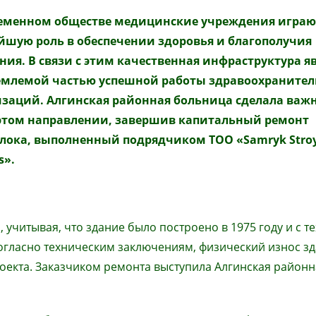
ременном обществе медицинские учреждения играю
шую роль в обеспечении здоровья и благополучия
ния. В связи
с этим
качественная инфраструктура яв
емлемой частью успешной работы здравоохраните
изаций. Алгинская районная больница сделала важ
 этом направлении, завершив капитальный ремонт
лока, выполненный подрядчиком ТОО «Samryk Stro
s».
читывая, что здание было построено в 1975 году и с те
огласно техническим заключениям, физический износ з
роекта. Заказчиком ремонта выступила Алгинская районн