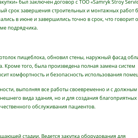
акупки» был заключен договор с ТОО «Samryk Stroy Servi
мый срок завершения строительных и монтажных работ 
чались в июне и завершились точно в срок, что говорит 
ме подрядчика.
отолок пищеблока, обновил стены, наружный фасад обл
. Кроме того, была произведена полная замена систем
ысит комфортность и безопасность использования поме
ности, выполняя все работы своевременно и с должным
внешнего вида здания, но и для создания благоприятных
ачественного обслуживания пациентов.
ршающей стадии. Ведется закупка оборудования для