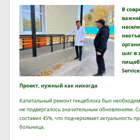
В сов
важней
населе
неотъ
орган
шаг в
пищеб
Service
Проект, нужный как никогда
Капитальный ремонт пищеблока был необходим, у
не подвергалось значительным обновлениям. С
составил 45%, что подчеркивает актуальность п
больница.