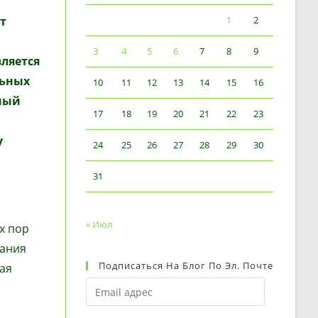
т
1
2
3
4
5
6
7
8
9
ляется
льных
10
11
12
13
14
15
16
ный
17
18
19
20
21
22
23
y
24
25
26
27
28
29
30
31
« Июл
х пор
дания
Подписаться На Блог По Эл. Почте
ая
Email
адрес