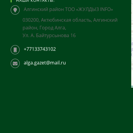
НАШИ КОНТАКТЫ:
Алгинский район ТОО «ЖУЛДЫЗ INFO»
030200, Актюбинская область, Алгинский
район, Город Алга,
Ул. А. Байтурсынова 16
+77133743102
alga.gazet@mail.ru