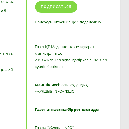
ces» на
ПОДПИСАТЬСЯ
был
о
Присоединиться к еще 1 подписчику
Газет ҚР Мәдениет және ақпарат
ицевал
министрлігінде
2013 жылғы 19 ақпанда тіркеліп, №13391-Г
куәлігі берілген
щений.
Меншік иесі:
Алға аудандық
«ЖҰЛДЫЗ.INFO» ЖШС
Газет аптасына бір рет шығады
Газета "Жулдыз INFO"