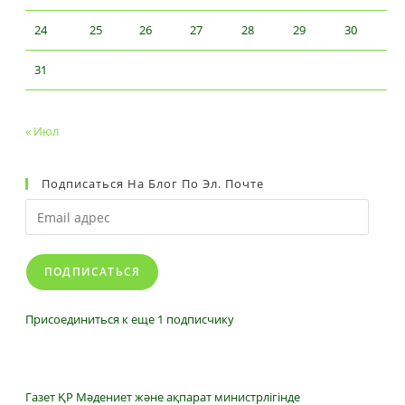
24
25
26
27
28
29
30
31
« Июл
Подписаться На Блог По Эл. Почте
Email
адрес
ПОДПИСАТЬСЯ
Присоединиться к еще 1 подписчику
Газет ҚР Мәдениет және ақпарат министрлігінде