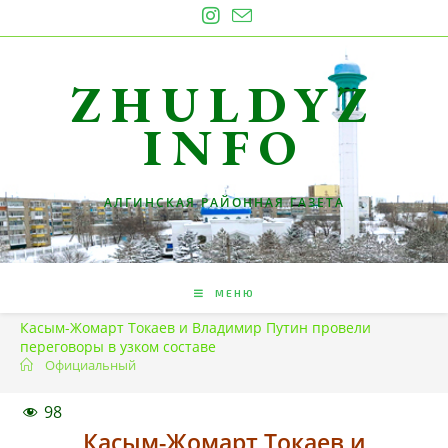
Перейти
к
содержимому
ZHULDYZ
INFO
АЛГИНСКАЯ РАЙОННАЯ ГАЗЕТА
МЕНЮ
Касым-Жомарт Токаев и Владимир Путин провели
переговоры в узком составе
Официальный
98
Касым-Жомарт Токаев и