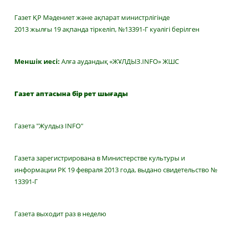
Газет ҚР Мәдениет және ақпарат министрлігінде
2013 жылғы 19 ақпанда тіркеліп, №13391-Г куәлігі берілген
Меншік иесі:
Алға аудандық «ЖҰЛДЫЗ.INFO» ЖШС
Газет аптасына бір рет шығады
Газета "Жулдыз INFO"
Газета зарегистрирована в Министерстве культуры и
информации РК 19 февраля 2013 года, выдано свидетельство №
13391-Г
Газета выходит раз в неделю