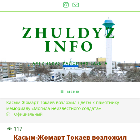
Перейти
к
содержимому
ZHULDYZ
INFO
АЛГИНСКАЯ РАЙОННАЯ ГАЗЕТА
МЕНЮ
Касым-Жомарт Токаев возложил цветы к памятнику-
мемориалу «Могила неизвестного солдата»
Официальный
117
Касым-Жомарт Токаев возложил