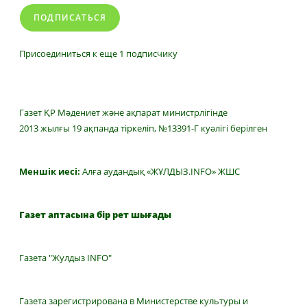
ПОДПИСАТЬСЯ
Присоединиться к еще 1 подписчику
Газет ҚР Мәдениет және ақпарат министрлігінде
2013 жылғы 19 ақпанда тіркеліп, №13391-Г куәлігі берілген
Меншік иесі:
Алға аудандық «ЖҰЛДЫЗ.INFO» ЖШС
Газет аптасына бір рет шығады
Газета "Жулдыз INFO"
Газета зарегистрирована в Министерстве культуры и