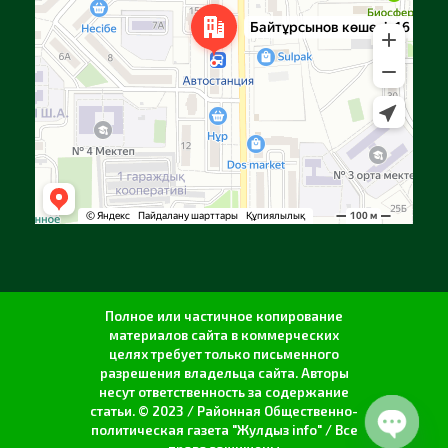
Полное или частичное копирование
материалов сайта в коммерческих
целях требует только письменного
разрешения владельца сайта. Авторы
несут ответственность за содержание
статьи. © 2023 / Районная Общественно-
политическая газета "Жулдыз info" / Все