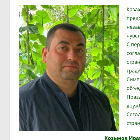
Казах
предс
неза
чувст
С пер
согла
стра
тради
Симво
объе
Празд
друж
Сегод
стран
Козьмов Ира