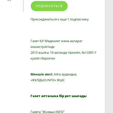
ПОДПИСАТЬСЯ
Присоединиться к еще 1 подписчику
Газет ҚР Мәдениет және ақпарат
министрлігінде
2013 жылғы 19 ақпанда тіркеліп, №13391-Г
куәлігі берілген
Меншік иесі:
Алға аудандық
«ЖҰЛДЫЗ.INFO» ЖШС
Газет аптасына бір рет шығады
Газета "Жулдыз INFO"