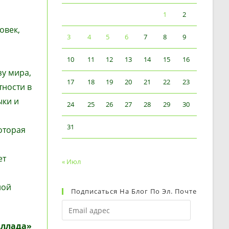
1
2
овек,
3
4
5
6
7
8
9
10
11
12
13
14
15
16
зу мира,
17
18
19
20
21
22
23
тности в
ыки и
24
25
26
27
28
29
30
31
оторая
ет
« Июл
ной
Подписаться На Блог По Эл. Почте
Email
адрес
Эллада»