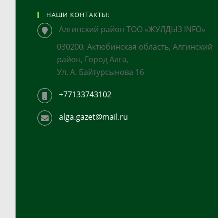
НАШИ КОНТАКТЫ:
Алгинский район ТОО «ЖУЛДЫЗ INFO»
030200, Актюбинская область, Алгинский
район, Город Алга,
Ул. А. Байтурсынова 16
+77133743102
alga.gazet@mail.ru