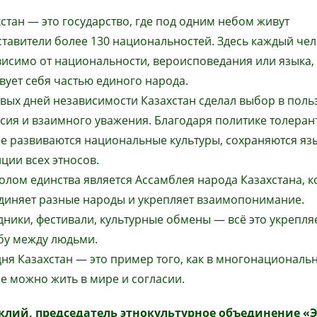
стан — это государство, где под одним небом живут
тавители более 130 национальностей. Здесь каждый чел
висимо от национальности, вероисповедания или языка,
вует себя частью единого народа.
вых дней независимости Казахстан сделал выбор в поль
сия и взаимного уважения. Благодаря политике толеран
не развиваются национальные культуры, сохраняются яз
ции всех этносов.
лом единства является Ассамблея народа Казахстана, к
диняет разные народы и укрепляет взаимопонимание.
ники, фестивали, культурные обмены — всё это укрепля
бу между людьми.
ня Казахстан — это пример того, как в многонациональ
е можно жить в мире и согласии.
клий, председатель этнокультурное объединение «