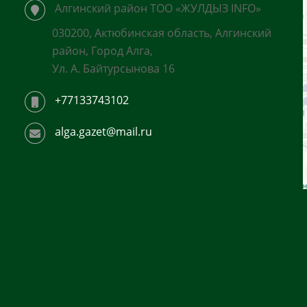
Алгинский район ТОО «ЖУЛДЫЗ INFO»
030200, Актюбинская область, Алгинский
район, Город Алга,
Ул. А. Байтурсынова 16
+77133743102
alga.gazet@mail.ru