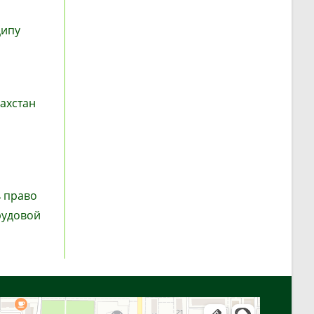
ципу
ахстан
о
ь право
рудовой
Алга