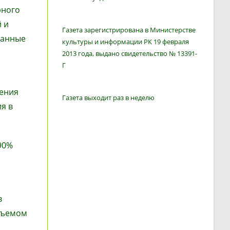
рного
 и
Газета зарегистрирована в Министерстве
данные
культуры и информации РК 19 февраля
2013 года, выдано свидетельство № 13391-
Г
дения
Газета выходит раз в неделю
я в
90%
в
объемом