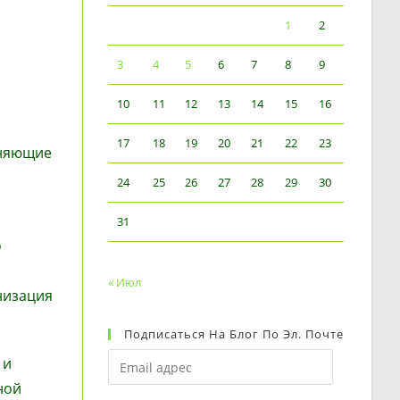
1
2
3
4
5
6
7
8
9
10
11
12
13
14
15
16
17
18
19
20
21
22
23
иняющие
24
25
26
27
28
29
30
31
о
« Июл
низация
Подписаться На Блог По Эл. Почте
Email
 и
адрес
ной