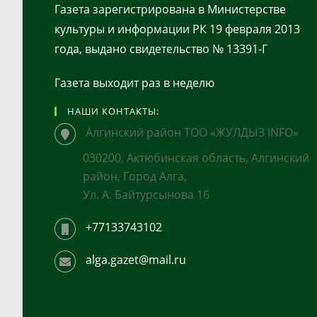
Газета зарегистрирована в Министерстве
культуры и информации РК 19 февраля 2013
года, выдано свидетельство № 13391-Г
Газета выходит раз в неделю
НАШИ КОНТАКТЫ:
Алгинский район ТОО «ЖУЛДЫЗ INFO»
030200, Актюбинская область, Алгинский
район, Город Алга,
Ул. А. Байтурсынова 16
+77133743102
alga.gazet@mail.ru