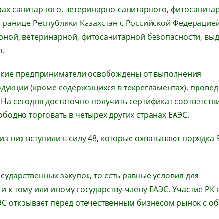
рах санитарного, ветеринарно-санитарного, фитосанита
 границе Республики Казахстан с Российской Федерацией
рной, ветеринарной, фитосанитарной безопасности, вы
я.
нские предприниматели освобождены от выполнения
дукции (кроме содержащихся в техрегламентах), прове
На сегодня достаточно получить сертификат соответстви
ободно торговать в четырех других странах ЕАЭС.
из них вступили в силу 48, которые охватывают порядка 
ударственных закупок, то есть равные условия для
 к тому или иному государству-члену ЕАЭС. Участие РК 
АЭС открывает перед отечественным бизнесом рынок с 