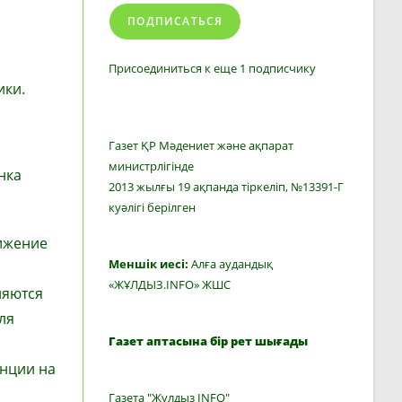
ПОДПИСАТЬСЯ
Присоединиться к еще 1 подписчику
ики.
Газет ҚР Мәдениет және ақпарат
министрлігінде
нка
2013 жылғы 19 ақпанда тіркеліп, №13391-Г
куәлігі берілген
вижение
Меншік иесі:
Алға аудандық
«ЖҰЛДЫЗ.INFO» ЖШС
няются
ля
Газет аптасына бір рет шығады
енции на
Газета "Жулдыз INFO"