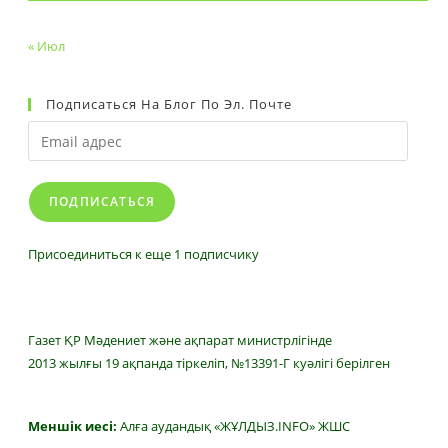
« Июл
Подписаться На Блог По Эл. Почте
Email
адрес
ПОДПИСАТЬСЯ
Присоединиться к еще 1 подписчику
Газет ҚР Мәдениет және ақпарат министрлігінде
2013 жылғы 19 ақпанда тіркеліп, №13391-Г куәлігі берілген
Меншік иесі:
Алға аудандық «ЖҰЛДЫЗ.INFO» ЖШС