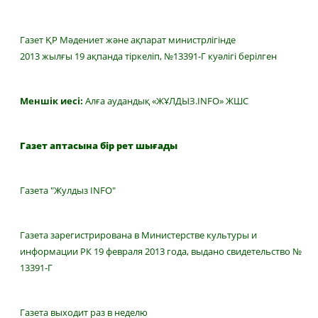
Газет ҚР Мәдениет және ақпарат министрлігінде
2013 жылғы 19 ақпанда тіркеліп, №13391-Г куәлігі берілген
Меншік иесі:
Алға аудандық «ЖҰЛДЫЗ.INFO» ЖШС
Газет аптасына бір рет шығады
Газета "Жулдыз INFO"
Газета зарегистрирована в Министерстве культуры и
информации РК 19 февраля 2013 года, выдано свидетельство №
13391-Г
Газета выходит раз в неделю