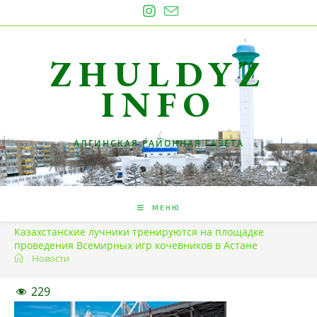
Перейти
к
содержимому
ZHULDYZ
INFO
АЛГИНСКАЯ РАЙОННАЯ ГАЗЕТА
МЕНЮ
Казахстанские лучники тренируются на площадке
проведения Всемирных игр кочевников в Астане
Новости
229