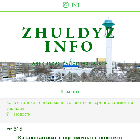
Перейти
к
содержимому
ZHULDYZ
INFO
АЛГИНСКАЯ РАЙОННАЯ ГАЗЕТА
МЕНЮ
Казахстанские спортсмены готовятся к соревнованиям по
кок бору
Новости
315
Казахстанские спортсмены готовятся к