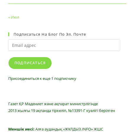
« Июл
Подписаться На Блог По Эл. Почте
Email
адрес
ПОДПИСАТЬСЯ
Присоединиться к еще 1 подписчику
Газет ҚР Мәдениет және ақпарат министрлігінде
2013 жылғы 19 ақпанда тіркеліп, №13391-Г куәлігі берілген
Меншік иесі:
Алға аудандық «ЖҰЛДЫЗ.INFO» ЖШС