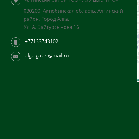
030200, Актюбинская область, Алгинский
район, Город Алга,
Ул. А. Байтурсынова 16
+77133743102
alga.gazet@mail.ru