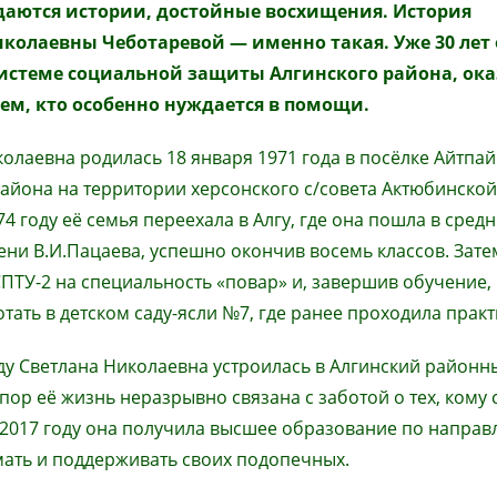
аются истории, достойные восхищения. История
иколаевны Чеботаревой
—
именно такая. Уже 30 лет
системе социальной защиты Алгинского района, ок
ем, кто особенно нуждается в помощи.
олаевна родилась 18 января 1971 года в посёлке Айтпай
айона на территории херсонского с/совета Актюбинской
74 году её семья переехала в Алгу, где она пошла в сре
ни В.И.Пацаева, успешно окончив восемь классов. Зате
СПТУ-2 на специальность «повар» и, завершив обучение,
тать в детском саду-ясли №7, где ранее проходила практ
году Светлана Николаевна устроилась в Алгинский районн
 пор её жизнь неразрывно связана с заботой о тех, кому
 2017 году она получила высшее образование по напра
мать и поддерживать своих подопечных.