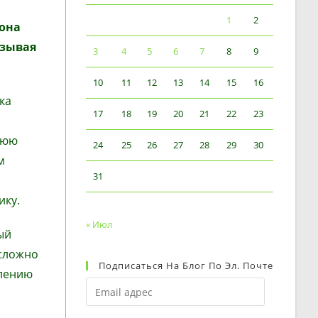
1
2
 она
азывая
3
4
5
6
7
8
9
10
11
12
13
14
15
16
ка
17
18
19
20
21
22
23
днюю
24
25
26
27
28
29
30
м
31
ику.
« Июл
ый
 сложно
Подписаться На Блог По Эл. Почте
влению
Email
адрес