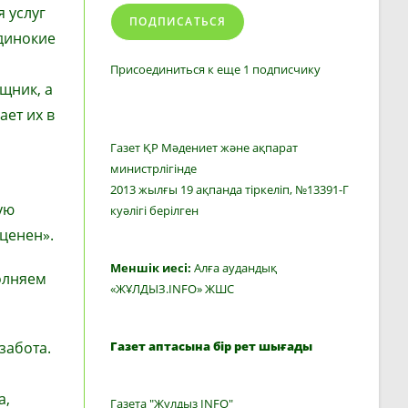
 услуг
ПОДПИСАТЬСЯ
одинокие
Присоединиться к еще 1 подписчику
щник, а
ет их в
Газет ҚР Мәдениет және ақпарат
министрлігінде
2013 жылғы 19 ақпанда тіркеліп, №13391-Г
ую
куәлігі берілген
ценен».
Меншік иесі:
Алға аудандық
олняем
«ЖҰЛДЫЗ.INFO» ЖШС
забота.
Газет аптасына бір рет шығады
а,
Газета "Жулдыз INFO"