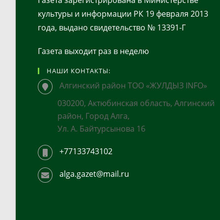
Газета зарегистрирована в Министерстве
культуры и информации РК 19 февраля 2013
года, выдано свидетельство № 13391-Г
Газета выходит раз в неделю
НАШИ КОНТАКТЫ:
Алгинский район ТОО «ЖУЛДЫЗ INFO»
030200, Актюбинская область, Алгинский
район, Город Алга,
Ул. А. Байтурсынова 16
+77133743102
alga.gazet@mail.ru