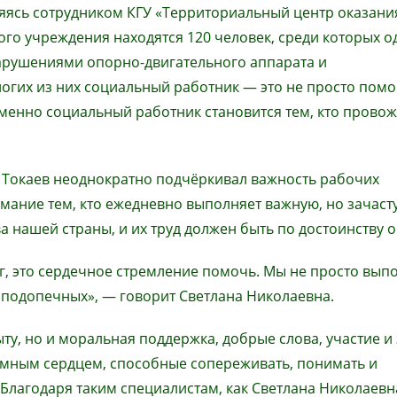
ляясь сотрудником КГУ «Территориальный центр оказания
ого учреждения находятся 120 человек, среди которых 
арушениями опорно-двигательного аппарата и
гих из них социальный работник — это не просто помо
менно социальный работник становится тем, кто провожа
 Токаев неоднократно подчёркивал важность рабочих
имание тем, кто ежедневно выполняет важную, но зачаст
 нашей страны, и их труд должен быть по достоинству о
лг, это сердечное стремление помочь. Мы не просто вып
подопечных», — говорит Светлана Николаевна.
ту, но и моральная поддержка, добрые слова, участие и 
омным сердцем, способные сопереживать, понимать и
 Благодаря таким специалистам, как Светлана Николаевн