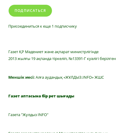
ПОДПИСАТЬСЯ
Присоединиться к еще 1 подписчику
Газет ҚР Мәдениет және ақпарат министрлігінде
2013 жылғы 19 ақпанда тіркеліп, №13391-Г куәлігі берілген
Меншік иесі:
Алға аудандық «ЖҰЛДЫЗ.INFO» ЖШС
Газет аптасына бір рет шығады
Газета "Жулдыз INFO"