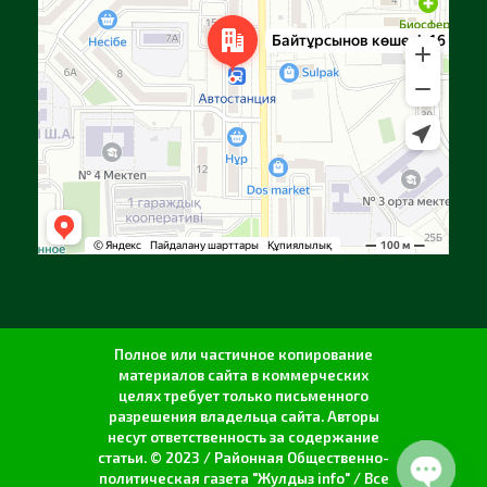
Полное или частичное копирование
материалов сайта в коммерческих
целях требует только письменного
разрешения владельца сайта. Авторы
несут ответственность за содержание
статьи. © 2023 / Районная Общественно-
политическая газета "Жулдыз info" / Все