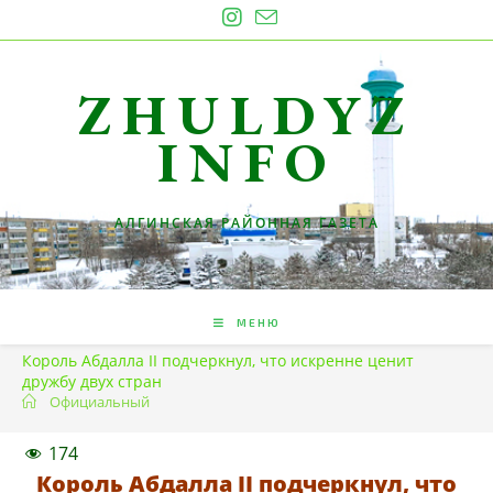
Перейти
к
содержимому
ZHULDYZ
INFO
АЛГИНСКАЯ РАЙОННАЯ ГАЗЕТА
МЕНЮ
Король Абдалла II подчеркнул, что искренне ценит
дружбу двух стран
Официальный
174
Король Абдалла II подчеркнул, что