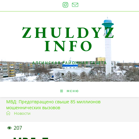
Перейти
к
содержимому
ZHULDYZ
INFO
АЛГИНСКАЯ РАЙОННАЯ ГАЗЕТА
МЕНЮ
МВД: Предотвращено свыше 85 миллионов
мошеннических вызовов
Новости
207