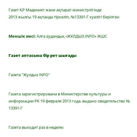
Газет ҚР Мәдениет және ақпарат министрлігінде
2013 жылғы 19 ақпанда тіркеліп, №13391-Г куәлігі берілген
Меншік иесі:
Алға аудандық «ЖҰЛДЫЗ.INFO» ЖШС
Газет аптасына бір рет шығады
Газета "Жулдыз INFO"
Газета зарегистрирована в Министерстве культуры и
информации РК 19 февраля 2013 года, выдано свидетельство №
13391-Г
Газета выходит раз в неделю