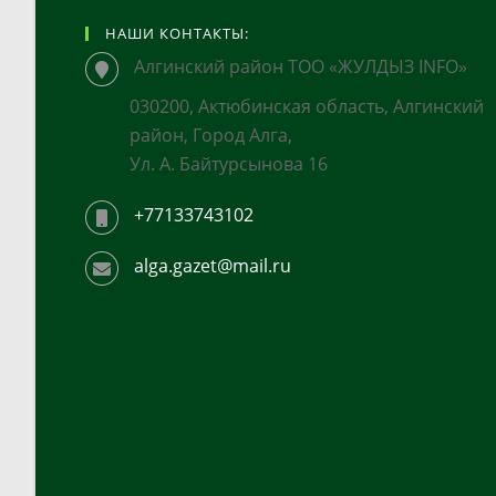
НАШИ КОНТАКТЫ:
Алгинский район ТОО «ЖУЛДЫЗ INFO»
030200, Актюбинская область, Алгинский
район, Город Алга,
Ул. А. Байтурсынова 16
+77133743102
alga.gazet@mail.ru