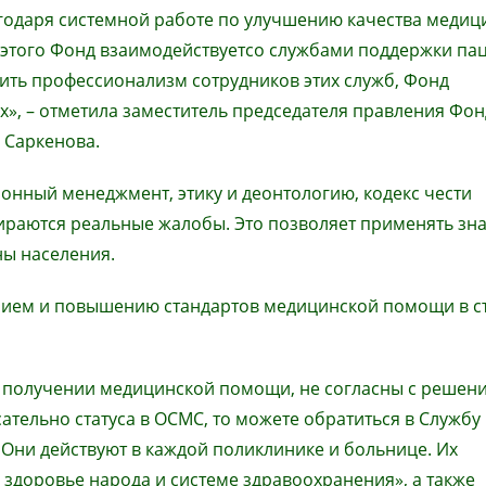
агодаря
системн
ой
работ
е
по улучшению качества медиц
этого
Фонд взаимодейств
ует
со службами поддержки па
ить профессионализм сотрудников этих служб, Фонд
», – отметила заместитель председателя правления Фон
 Саркенова.
ионный менеджмент
,
этик
у
и деонтологи
ю, кодекс чести
бираются реальные жалобы. Это позволяет
применять зна
ны населения.
ением и повышению стандартов медицинской помощи в с
в получении медицинской помощи, не согласны с решен
ательно статуса в ОСМС, то можете обратиться в
Служб
у
 Они действуют в каждой поликлинике и больнице. Их
 здоровье народа и системе здравоохранения», а также