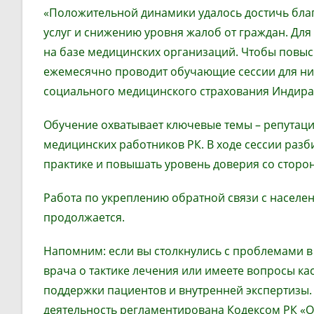
«Положительной динамики удалось достичь бл
услуг и снижению уровня жалоб от граждан.
Для 
на базе медицинских организаций.
Чтобы повыс
ежемесячно проводит обучающие сессии для них
социального медицинского страхования Индира
Обучение охватывает ключевые темы –
репутац
медицинских работников РК. В ходе сессии раз
практике и повышать уровень доверия со сторо
Работа п
о укреплению обратной связи с насел
продолжается.
Напомним: если вы столкнулись с проблемами 
врача о тактике лечения или
имеете вопросы кас
поддержки пациентов и в
нутренней экспертизы.
деятельность
регламентирована Кодексом
РК
«О