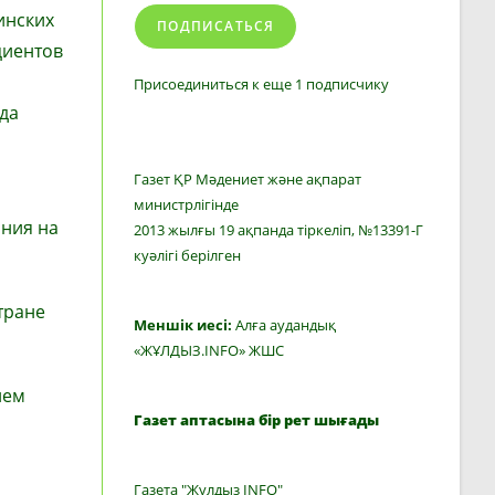
инских
ПОДПИСАТЬСЯ
циентов
Присоединиться к еще 1 подписчику
да
Газет ҚР Мәдениет және ақпарат
министрлігінде
ния на
2013 жылғы 19 ақпанда тіркеліп, №13391-Г
куәлігі берілген
тране
Меншік иесі:
Алға аудандық
«ЖҰЛДЫЗ.INFO» ЖШС
ием
Газет аптасына бір рет шығады
Газета "Жулдыз INFO"