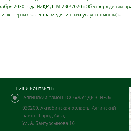
екабря 2020 года № ҚР ДСМ-230/2020 «Об утверждении пр
й экспертиз качества медицинских услуг (помощи)».
НАШИ КОНТАКТЫ:
Алгинский район ТОО «ЖУЛДЫЗ INFO»
030200, Актюбинская область, Алгинский
район, Город Алга,
Ул. А. Байтурсынова 16