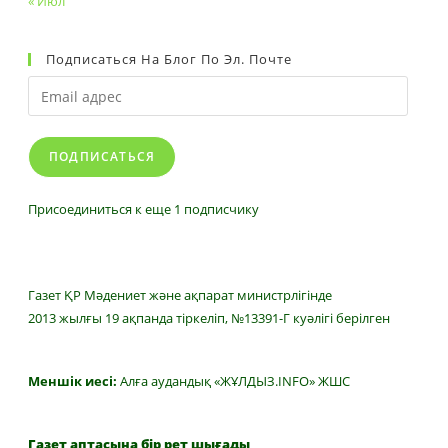
« Июл
Подписаться На Блог По Эл. Почте
Email
адрес
ПОДПИСАТЬСЯ
Присоединиться к еще 1 подписчику
Газет ҚР Мәдениет және ақпарат министрлігінде
2013 жылғы 19 ақпанда тіркеліп, №13391-Г куәлігі берілген
Меншік иесі:
Алға аудандық «ЖҰЛДЫЗ.INFO» ЖШС
Газет аптасына бір рет шығады