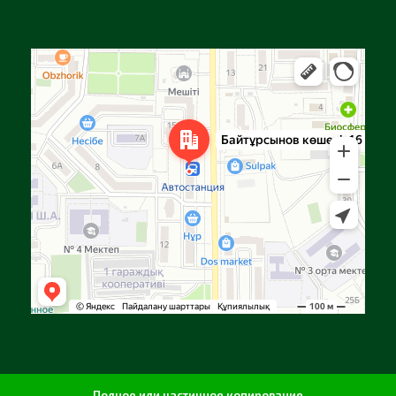
Алга
Улица Байтурсынова, 16 — Яндекс Карты
Полное или частичное копирование