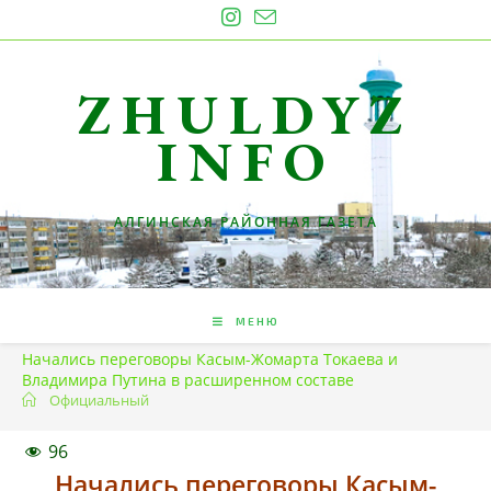
Перейти
к
содержимому
ZHULDYZ
INFO
АЛГИНСКАЯ РАЙОННАЯ ГАЗЕТА
МЕНЮ
Начались переговоры Касым-Жомарта Токаева и
Владимира Путина в расширенном составе
Официальный
96
Начались переговоры Касым-