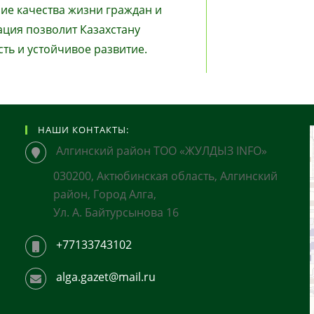
ие качества жизни граждан и
ация позволит Казахстану
сть и устойчивое развитие.
НАШИ КОНТАКТЫ:
Алгинский район ТОО «ЖУЛДЫЗ INFO»
030200, Актюбинская область, Алгинский
район, Город Алга,
Ул. А. Байтурсынова 16
+77133743102
alga.gazet@mail.ru