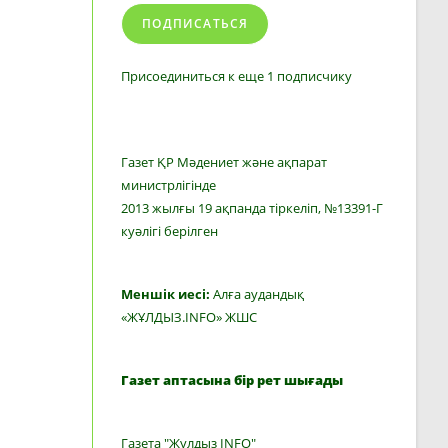
ПОДПИСАТЬСЯ
Присоединиться к еще 1 подписчику
Газет ҚР Мәдениет және ақпарат
министрлігінде
2013 жылғы 19 ақпанда тіркеліп, №13391-Г
куәлігі берілген
Меншік иесі:
Алға аудандық
«ЖҰЛДЫЗ.INFO» ЖШС
Газет аптасына бір рет шығады
Газета "Жулдыз INFO"