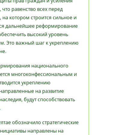
щиты прав граждан и усиления
, что равенство всех перед
на котором строится сильное и
ется дальнейшее реформирование
обеспечить высокий уровень
ам. Это важный шаг к укреплению
не.
ормирования национального
тается многоконфессиональным и
отводится укреплению
направленные на развитие
наследия, будут способствовать
.
ултае обозначило стратегические
 инициативы направлены на