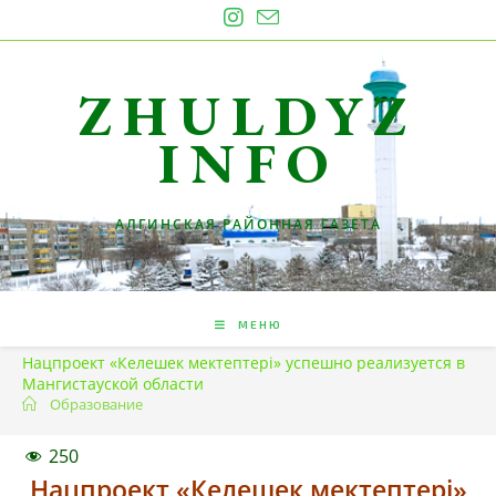
Перейти
к
содержимому
ZHULDYZ
INFO
АЛГИНСКАЯ РАЙОННАЯ ГАЗЕТА
МЕНЮ
Нацпроект «Келешек мектептері» успешно реализуется в
Мангистауской области
Образование
250
Нацпроект «Келешек мектептері»