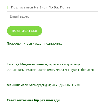
Подписаться На Блог По Эл. Почте
Email
адрес
ПОДПИСАТЬСЯ
Присоединиться к еще 1 подписчику
Газет ҚР Мәдениет және ақпарат министрлігінде
2013 жылғы 19 ақпанда тіркеліп, №13391-Г куәлігі берілген
Меншік иесі:
Алға аудандық «ЖҰЛДЫЗ.INFO» ЖШС
Газет аптасына бір рет шығады