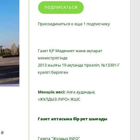
ПОДПИСАТЬСЯ
Присоединиться к еще 1 подписчику
Газет ҚР Мәдениет және ақпарат
министрлігінде
2013 жылғы 19 ақпанда тіркеліп, №13391-Г
куәлігі берілген
Меншік иесі:
Алға аудандық
«ЖҰЛДЫЗ.INFO» ЖШС
Газет аптасына бір рет шығады
 в
Газета "Жулдыз INFO"