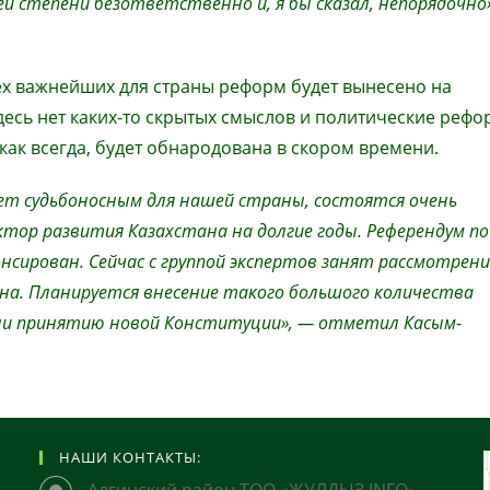
й степени безответственно и, я бы сказал, непорядочно»
сех важнейших для страны реформ будет вынесено на
десь нет каких-то скрытых смыслов и политические реф
как всегда, будет обнародована в скором времени.
нет судьбоносным для нашей страны, состоятся очень
тор развития Казахстана на долгие годы. Референдум по
сирован. Сейчас с группой экспертов занят рассмотрен
на. Планируется внесение такого большого количества
дни принятию новой Конституции», — отметил Касым-
НАШИ КОНТАКТЫ:
Алгинский район ТОО «ЖУЛДЫЗ INFO»