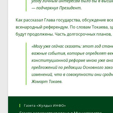
угоду личным интересам было бы в высше
— подчеркнул Президент.
Как рассказал Глава государства, обсуждение в
всенародный референдум. По словам Токаева, з
будут продолжены. Часть долгосрочных планов, 
«Могу уже сейчас сказать: этот год ста
важные события, которые определят век
конституционной реформе мною уже анон
предложений по редакции Основного зако
изменений, что в совокупности они сро
Жомарт Токаев.
Газета «Жулдыз ИНФО»