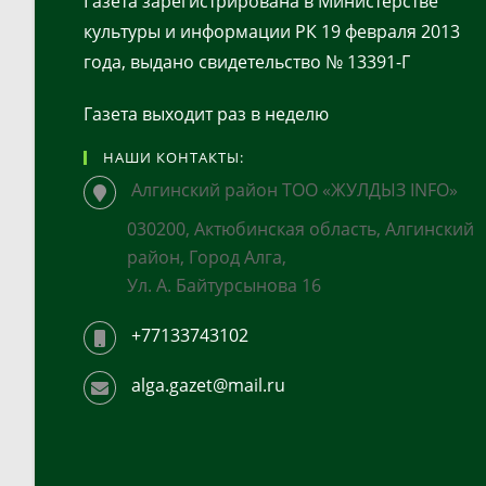
Газета зарегистрирована в Министерстве
культуры и информации РК 19 февраля 2013
года, выдано свидетельство № 13391-Г
Газета выходит раз в неделю
НАШИ КОНТАКТЫ:
Алгинский район ТОО «ЖУЛДЫЗ INFO»
030200, Актюбинская область, Алгинский
район, Город Алга,
Ул. А. Байтурсынова 16
+77133743102
alga.gazet@mail.ru