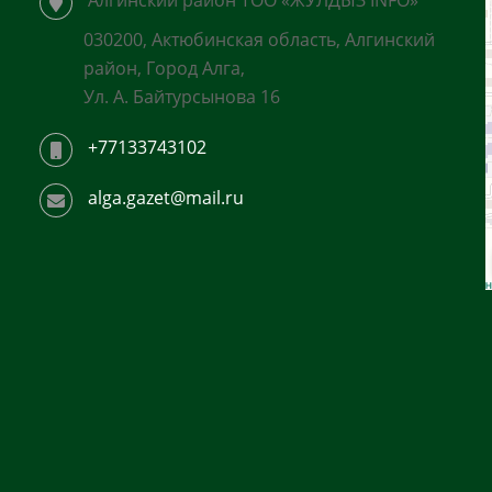
030200, Актюбинская область, Алгинский
район, Город Алга,
Ул. А. Байтурсынова 16
+77133743102
alga.gazet@mail.ru