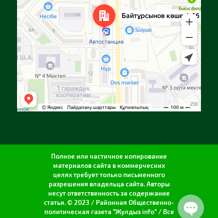
Полное или частичное копирование
материалов сайта в коммерческих
целях требует только письменного
разрешения владельца сайта. Авторы
несут ответственность за содержание
статьи. © 2023 / Районная Общественно-
политическая газета "Жулдыз info" / Все