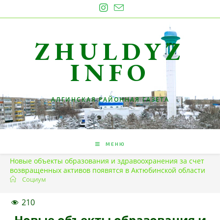
Перейти
к
содержимому
ZHULDYZ
INFO
АЛГИНСКАЯ РАЙОННАЯ ГАЗЕТА
МЕНЮ
Новые объекты образования и здравоохранения за счет
возвращенных активов появятся в Актюбинской области
Социум
210
Новые объекты образования и