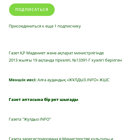
ПОДПИСАТЬСЯ
Присоединиться к еще 1 подписчику
Газет ҚР Мәдениет және ақпарат министрлігінде
2013 жылғы 19 ақпанда тіркеліп, №13391-Г куәлігі берілген
Меншік иесі:
Алға аудандық «ЖҰЛДЫЗ.INFO» ЖШС
Газет аптасына бір рет шығады
Газета "Жулдыз INFO"
Газета зарегистрирована в Министерстве культуры и