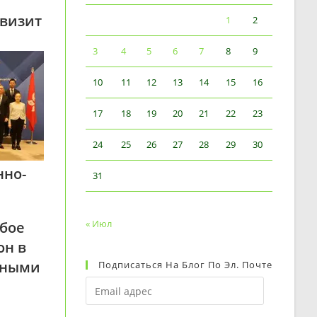
 визит
1
2
3
4
5
6
7
8
9
10
11
12
13
14
15
16
17
18
19
20
21
22
23
24
25
26
27
28
29
30
нно-
31
« Июл
обое
он в
ьными
Подписаться На Блог По Эл. Почте
Email
адрес