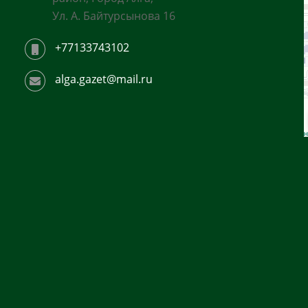
Ул. А. Байтурсынова 16
+77133743102
alga.gazet@mail.ru