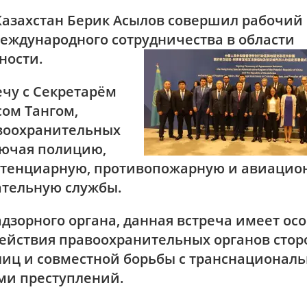
азахстан Берик Асылов совершил рабочий
еждународного сотрудничества в области
ности.
ечу с Секретарём
сом Тангом,
воохранительных
лючая полицию,
тенциарную, противопожарную и авиацио
ательную службы.
адзорного органа, данная встреча имеет ос
ействия правоохранительных органов стор
лиц и совместной борьбы с транснационал
ми преступлений.