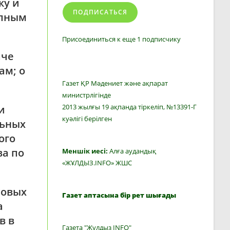
ку и
ПОДПИСАТЬСЯ
упным
Присоединиться к еще 1 подписчику
аче
ам; о
Газет ҚР Мәдениет және ақпарат
министрлігінде
2013 жылғы 19 ақпанда тіркеліп, №13391-Г
и
куәлігі берілген
льных
ого
ва по
Меншік иесі:
Алға аудандық
«ЖҰЛДЫЗ.INFO» ЖШС
совых
Газет аптасына бір рет шығады
а
в в
Газета "Жулдыз INFO"