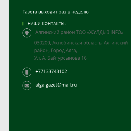
Газета выходит раз в неделю
НАШИ КОНТАКТЫ:
Алгинский район ТОО «ЖУЛДЫЗ INFO»
030200, Актюбинская область, Алгинский
район, Город Алга,
Ул. А. Байтурсынова 16
+77133743102
alga.gazet@mail.ru