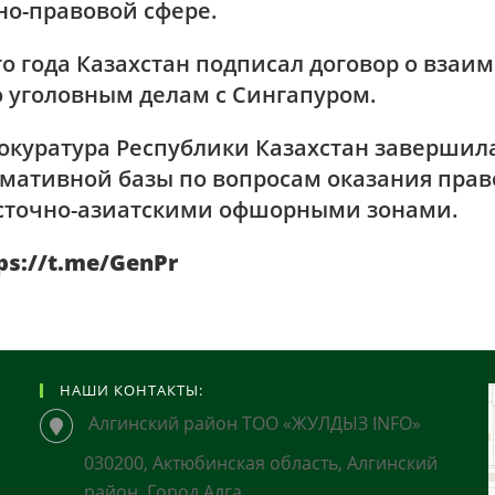
но-правовой сфере.
о года Казахстан подписал договор о взаи
 уголовным делам с Сингапуром.
окуратура Республики Казахстан завершил
ативной базы по вопросам оказания прав
сточно-азиатскими офшорными зонами.
ps://t.me/GenPr
НАШИ КОНТАКТЫ:
Алгинский район ТОО «ЖУЛДЫЗ INFO»
030200, Актюбинская область, Алгинский
район, Город Алга,