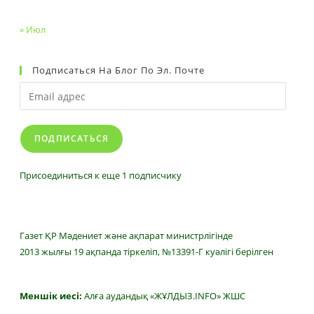
« Июл
Подписаться На Блог По Эл. Почте
Email
адрес
ПОДПИСАТЬСЯ
Присоединиться к еще 1 подписчику
Газет ҚР Мәдениет және ақпарат министрлігінде
2013 жылғы 19 ақпанда тіркеліп, №13391-Г куәлігі берілген
Меншік иесі:
Алға аудандық «ЖҰЛДЫЗ.INFO» ЖШС