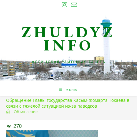
Перейти
к
содержимому
ZHULDYZ
INFO
АЛГИНСКАЯ РАЙОННАЯ ГАЗЕТА
МЕНЮ
Обращение Главы государства Касым-Жомарта Токаева в
связи с тяжелой ситуацией из-за паводков
Объявление
270