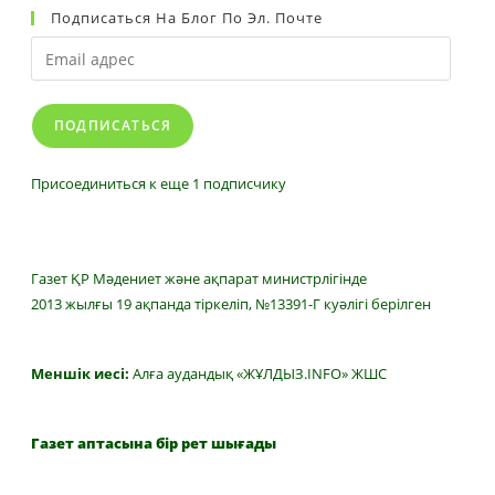
Подписаться На Блог По Эл. Почте
Email
адрес
ПОДПИСАТЬСЯ
Присоединиться к еще 1 подписчику
Газет ҚР Мәдениет және ақпарат министрлігінде
2013 жылғы 19 ақпанда тіркеліп, №13391-Г куәлігі берілген
Меншік иесі:
Алға аудандық «ЖҰЛДЫЗ.INFO» ЖШС
Газет аптасына бір рет шығады