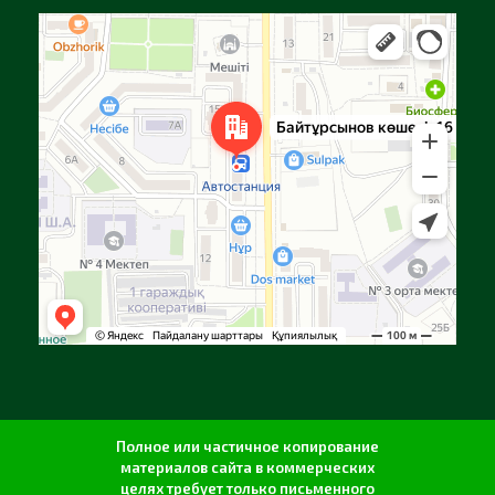
Алга
Улица Байтурсынова, 16 — Яндекс Карты
Полное или частичное копирование
материалов сайта в коммерческих
целях требует только письменного