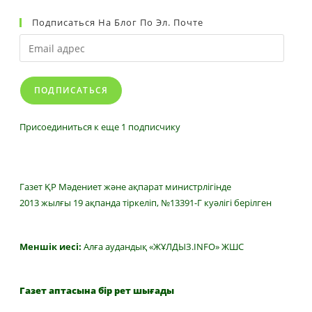
Подписаться На Блог По Эл. Почте
Email
адрес
ПОДПИСАТЬСЯ
Присоединиться к еще 1 подписчику
Газет ҚР Мәдениет және ақпарат министрлігінде
2013 жылғы 19 ақпанда тіркеліп, №13391-Г куәлігі берілген
Меншік иесі:
Алға аудандық «ЖҰЛДЫЗ.INFO» ЖШС
Газет аптасына бір рет шығады