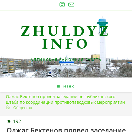
Перейти
к
содержимому
ZHULDYZ
INFO
АЛГИНСКАЯ РАЙОННАЯ ГАЗЕТА
МЕНЮ
Олжас Бектенов провел заседание республиканского
штаба по координации противопаводковых мероприятий
Общество
192
Олжас Бектенов провел заседание