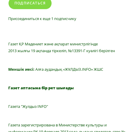
ПОДПИСАТЬСЯ
Присоединиться к еще 1 подписчику
Газет ҚР Мәдениет және ақпарат министрлігінде
2013 жылғы 19 ақпанда тіркеліп, №13391-Г куәлігі берілген
Меншік иесі:
Алға аудандық «ЖҰЛДЫЗ.INFO» ЖШС
Газет аптасына бір рет шығады
Газета "Жулдыз INFO"
Газета зарегистрирована в Министерстве культуры и
информации РК 19 февраля 2013 года, выдано свидетельство №