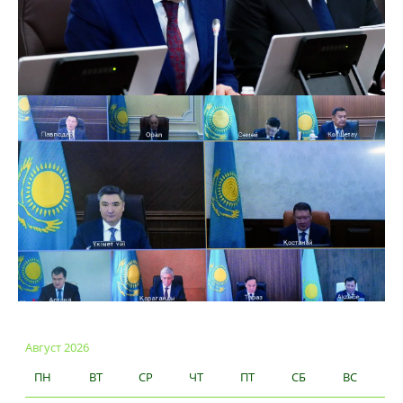
Август 2026
ПН
ВТ
СР
ЧТ
ПТ
СБ
ВС