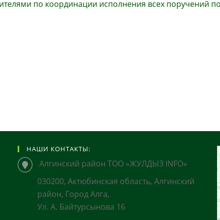
тителями по координации исполнения всех поручений п
НАШИ КОНТАКТЫ:
Алгинский район ТОО «ЖУЛДЫЗ INFO»
030200, Актюбинская область, Алгинский
район, Город Алга,
Ул. А. Байтурсынова 16