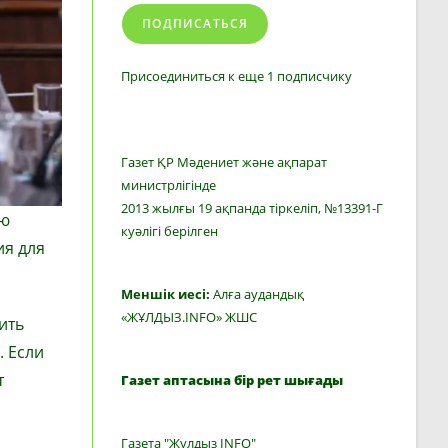
ПОДПИСАТЬСЯ
Присоединиться к еще 1 подписчику
Газет ҚР Мәдениет және ақпарат
министрлігінде
2013 жылғы 19 ақпанда тіркеліп, №13391-Г
ую
куәлігі берілген
ия для
Меншік иесі:
Алға аудандық
«ЖҰЛДЫЗ.INFO» ЖШС
ить
. Если
т
Газет аптасына бір рет шығады
Газета "Жулдыз INFO"