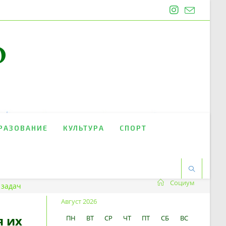
O
РАЗОВАНИЕ
КУЛЬТУРА
СПОРТ
Социум
 задач
Август 2026
я их
ПН
ВТ
СР
ЧТ
ПТ
СБ
ВС