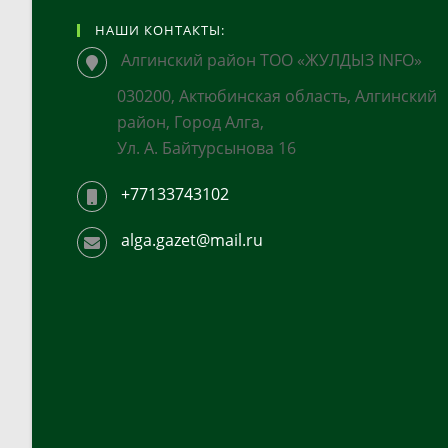
НАШИ КОНТАКТЫ:
Алгинский район ТОО «ЖУЛДЫЗ INFO»
030200, Актюбинская область, Алгинский
район, Город Алга,
Ул. А. Байтурсынова 16
+77133743102
alga.gazet@mail.ru