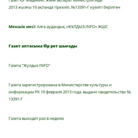
Газет ҚР Мәдениет және ақпарат министрлігінде
2013 жылғы 19 ақпанда тіркеліп, №13391-Г куәлігі берілген
Меншік иесі:
Алға аудандық «ЖҰЛДЫЗ.INFO» ЖШС
Газет аптасына бір рет шығады
Газета "Жулдыз INFO"
Газета зарегистрирована в Министерстве культуры и
информации РК 19 февраля 2013 года, выдано свидетельство №
13391-Г
Газета выходит раз в неделю