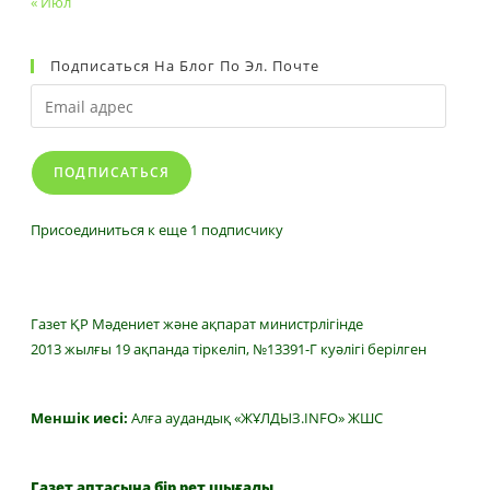
« Июл
Подписаться На Блог По Эл. Почте
Email
адрес
ПОДПИСАТЬСЯ
Присоединиться к еще 1 подписчику
Газет ҚР Мәдениет және ақпарат министрлігінде
2013 жылғы 19 ақпанда тіркеліп, №13391-Г куәлігі берілген
Меншік иесі:
Алға аудандық «ЖҰЛДЫЗ.INFO» ЖШС
Газет аптасына бір рет шығады