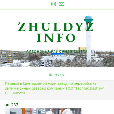
Перейти
к
содержимому
ZHULDYZ
INFO
АЛГИНСКАЯ РАЙОННАЯ ГАЗЕТА
МЕНЮ
Первый в Центарльной Азии завод по переработке
литий-ионных батарей компании ТОО “Technic Destroy”
Новости
237