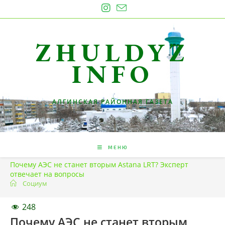
Перейти
к
содержимому
ZHULDYZ
INFO
АЛГИНСКАЯ РАЙОННАЯ ГАЗЕТА
МЕНЮ
Почему АЭС не станет вторым Astana LRT? Эксперт
отвечает на вопросы
Социум
248
Почему АЭС не станет вторым