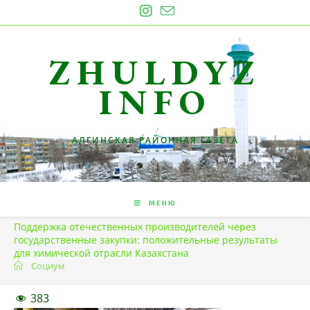
Перейти
к
содержимому
ZHULDYZ
INFO
АЛГИНСКАЯ РАЙОННАЯ ГАЗЕТА
МЕНЮ
Поддержка отечественных производителей через
государственные закупки: положительные результаты
для химической отрасли Казахстана
Социум
383