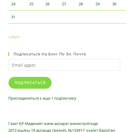
24
25
26
27
28
29
30
31
« Июл
Подписаться На Блог По Эл. Почте
Email
адрес
ПОДПИСАТЬСЯ
Присоединиться к еще 1 подписчику
Газет ҚР Мәдениет және ақпарат министрлігінде
2013 жылғы 19 ақпанда тіркеліп, №13391-Г куәлігі берілген