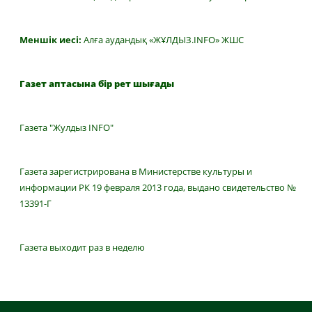
Меншік иесі:
Алға аудандық «ЖҰЛДЫЗ.INFO» ЖШС
Газет аптасына бір рет шығады
Газета "Жулдыз INFO"
Газета зарегистрирована в Министерстве культуры и
информации РК 19 февраля 2013 года, выдано свидетельство №
13391-Г
Газета выходит раз в неделю