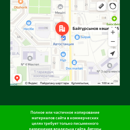
Алга
Улица Байтурсынова, 16 — Яндекс Карты
Полное или частичное копирование
материалов сайта в коммерческих
целях требует только письменного
разрешения владельца сайта. Авторы