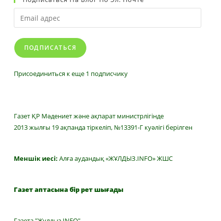
Email
адрес
ПОДПИСАТЬСЯ
Присоединиться к еще 1 подписчику
Газет ҚР Мәдениет және ақпарат министрлігінде
2013 жылғы 19 ақпанда тіркеліп, №13391-Г куәлігі берілген
Меншік иесі:
Алға аудандық «ЖҰЛДЫЗ.INFO» ЖШС
Газет аптасына бір рет шығады
Газета "Жулдыз INFO"