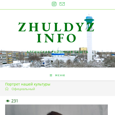
Перейти
к
содержимому
ZHULDYZ
INFO
АЛГИНСКАЯ РАЙОННАЯ ГАЗЕТА
МЕНЮ
Портрет нашей культуры
Официальный
231