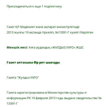
Присоединиться к еще 1 подписчику
Газет ҚР Мәдениет және ақпарат министрлігінде
2013 жылғы 19 ақпанда тіркеліп, №13391-Г куәлігі берілген
Меншік иесі:
Алға аудандық «ЖҰЛДЫЗ.INFO» ЖШС
Газет аптасына бір рет шығады
Газета "Жулдыз INFO"
Газета зарегистрирована в Министерстве культуры и
информации РК 19 февраля 2013 года, выдано свидетельство №
13391-Г