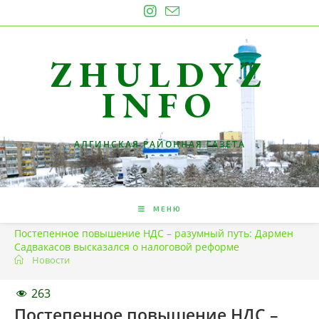
Перейти
к
содержимому
ZHULDYZ
INFO
АЛГИНСКАЯ РАЙОННАЯ ГАЗЕТА
МЕНЮ
Постепенное повышение НДС – разумный путь: Дармен
Садвакасов высказался о налоговой реформе
Новости
263
Постепенное повышение НДС –