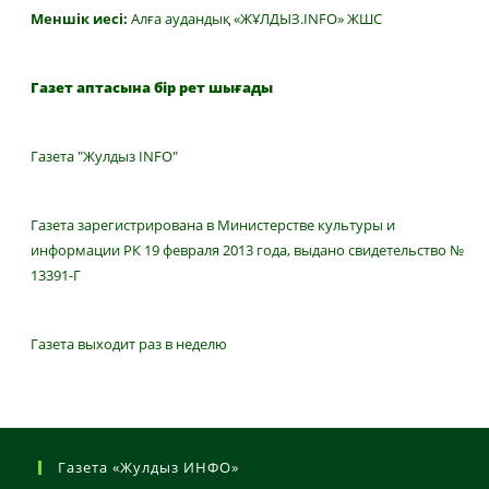
Меншік иесі:
Алға аудандық «ЖҰЛДЫЗ.INFO» ЖШС
Газет аптасына бір рет шығады
Газета "Жулдыз INFO"
Газета зарегистрирована в Министерстве культуры и
информации РК 19 февраля 2013 года, выдано свидетельство №
13391-Г
Газета выходит раз в неделю
Газета «Жулдыз ИНФО»