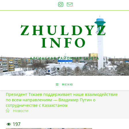
Перейти
к
содержимому
ZHULDYZ
INFO
АЛГИНСКАЯ РАЙОННАЯ ГАЗЕТА
МЕНЮ
Президент Токаев поддерживает наше взаимодействие
по всем направлениям — Владимир Путин о
сотрудничестве с Казахстаном
Новости
197