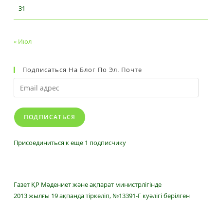
31
« Июл
Подписаться На Блог По Эл. Почте
Email
адрес
ПОДПИСАТЬСЯ
Присоединиться к еще 1 подписчику
Газет ҚР Мәдениет және ақпарат министрлігінде
2013 жылғы 19 ақпанда тіркеліп, №13391-Г куәлігі берілген