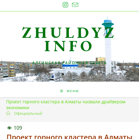
Перейти
к
содержимому
ZHULDYZ
INFO
АЛГИНСКАЯ РАЙОННАЯ ГАЗЕТА
МЕНЮ
Проект горного кластера в Алматы назвали драйвером
экономики
Официальный
109
Проект горного кластера в Алматы