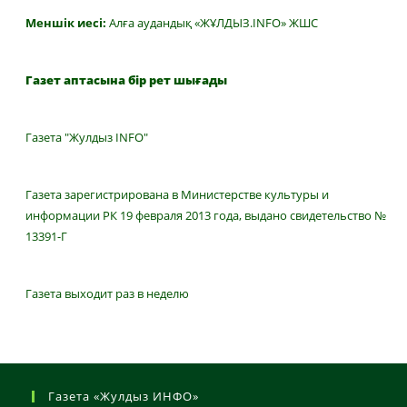
Меншік иесі:
Алға аудандық «ЖҰЛДЫЗ.INFO» ЖШС
Газет аптасына бір рет шығады
Газета "Жулдыз INFO"
Газета зарегистрирована в Министерстве культуры и
информации РК 19 февраля 2013 года, выдано свидетельство №
13391-Г
Газета выходит раз в неделю
Газета «Жулдыз ИНФО»