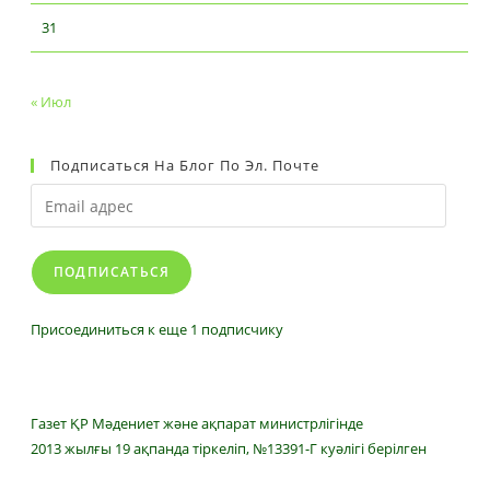
31
« Июл
Подписаться На Блог По Эл. Почте
Email
адрес
ПОДПИСАТЬСЯ
Присоединиться к еще 1 подписчику
Газет ҚР Мәдениет және ақпарат министрлігінде
2013 жылғы 19 ақпанда тіркеліп, №13391-Г куәлігі берілген