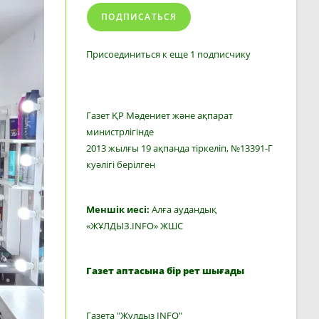
ПОДПИСАТЬСЯ
Присоединиться к еще 1 подписчику
Газет ҚР Мәдениет және ақпарат
министрлігінде
2013 жылғы 19 ақпанда тіркеліп, №13391-Г
куәлігі берілген
Меншік иесі:
Алға аудандық
«ЖҰЛДЫЗ.INFO» ЖШС
Газет аптасына бір рет шығады
Газета "Жулдыз INFO"