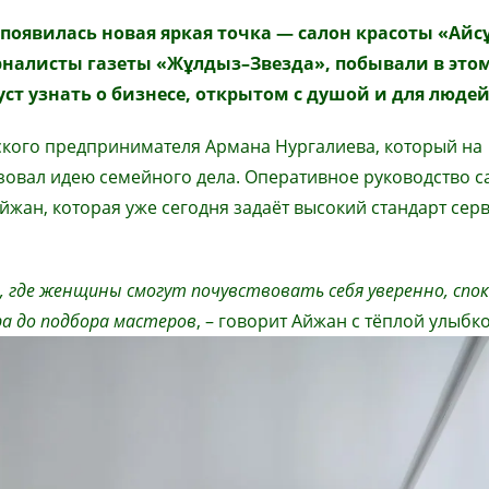
 появилась новая яркая точка
—
салон красоты «Айсұ
рналисты
газеты «Жұлдыз–Звезда», побывали в это
ст узнать о бизнесе, открытом с душой и для людей
ского предпринимателя Армана Нургалиева, который на
изовал идею семейного дела. Оперативное руководство 
йжан, которая уже сегодня задаёт высокий стандарт серв
, где женщины смогут почувствовать себя уверенно, спо
а до подбора мастеров
, – говорит Айжан с тёплой улыбко