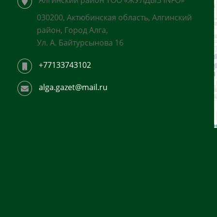
Алгинский район ТОО «ЖУЛДЫЗ INFO»
030200, Актюбинская область, Алгинский
район, Город Алга,
Ул. А. Байтурсынова 16
+77133743102
alga.gazet@mail.ru