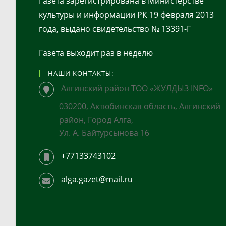
Газета зарегистрирована в Министерстве
культуры и информации РК 19 февраля 2013
года, выдано свидетельство № 13391-Г
Газета выходит раз в неделю
НАШИ КОНТАКТЫ:
Алгинский район ТОО «ЖУЛДЫЗ INFO»
030200, Актюбинская область, Алгинский
район, Город Алга,
Ул. А. Байтурсынова 16
+77133743102
alga.gazet@mail.ru