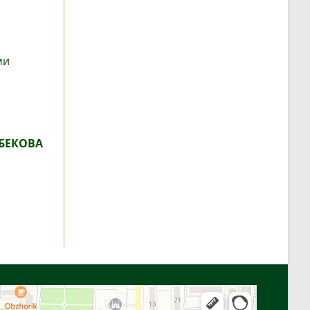
ми
БЕКОВА
Алга
Улица Байтурсынова, 16 — Яндекс Карты