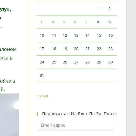
лу»,
1
2
м
3
4
5
6
7
8
9
.
10
11
12
13
14
15
16
салоном
17
18
19
20
21
22
23
иса в
24
25
26
27
28
29
30
31
койно и
й.
« Июл
Подписаться На Блог По Эл. Почте
Email
адрес