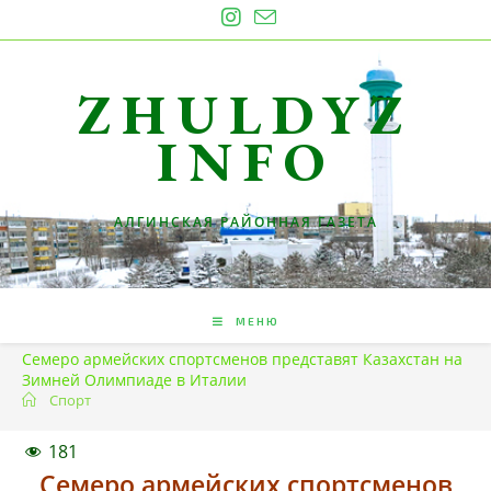
Перейти
к
содержимому
ZHULDYZ
INFO
АЛГИНСКАЯ РАЙОННАЯ ГАЗЕТА
МЕНЮ
Семеро армейских спортсменов представят Казахстан на
Зимней Олимпиаде в Италии
Спорт
181
Семеро армейских спортсменов