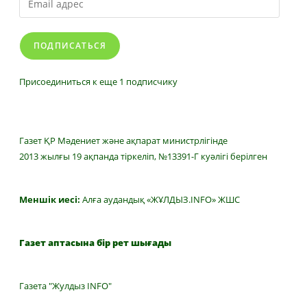
адрес
ПОДПИСАТЬСЯ
Присоединиться к еще 1 подписчику
Газет ҚР Мәдениет және ақпарат министрлігінде
2013 жылғы 19 ақпанда тіркеліп, №13391-Г куәлігі берілген
Меншік иесі:
Алға аудандық «ЖҰЛДЫЗ.INFO» ЖШС
Газет аптасына бір рет шығады
Газета "Жулдыз INFO"