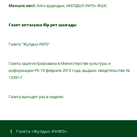
Меншік иесі:
Алға аудандық «ЖҰЛДЫЗ.INFO» ЖШС
Газет аптасына бір рет шығады
Газета "Жулдыз INFO"
Газета зарегистрирована в Министерстве культуры и
информации РК 19 февраля 2013 года, выдано свидетельство №
13391-Г
Газета выходит раз в неделю
Газета «Жулдыз ИНФО»