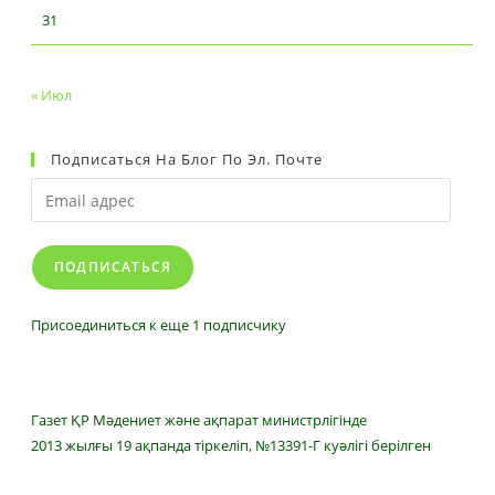
31
« Июл
Подписаться На Блог По Эл. Почте
Email
адрес
ПОДПИСАТЬСЯ
Присоединиться к еще 1 подписчику
Газет ҚР Мәдениет және ақпарат министрлігінде
2013 жылғы 19 ақпанда тіркеліп, №13391-Г куәлігі берілген