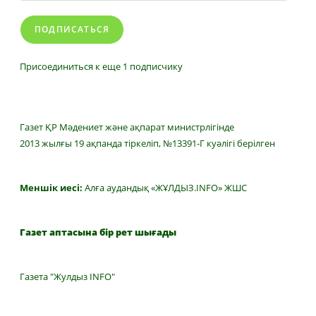
ПОДПИСАТЬСЯ
Присоединиться к еще 1 подписчику
Газет ҚР Мәдениет және ақпарат министрлігінде
2013 жылғы 19 ақпанда тіркеліп, №13391-Г куәлігі берілген
Меншік иесі:
Алға аудандық «ЖҰЛДЫЗ.INFO» ЖШС
Газет аптасына бір рет шығады
Газета "Жулдыз INFO"