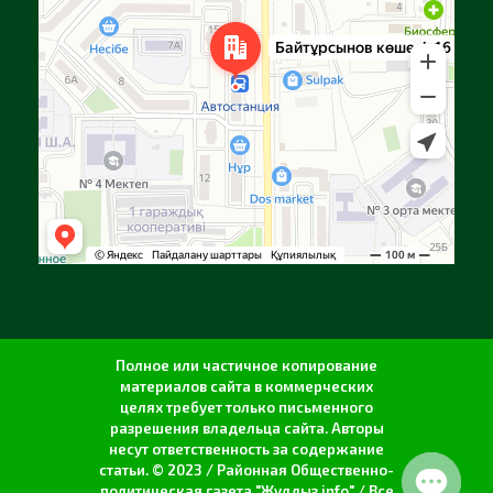
Полное или частичное копирование
материалов сайта в коммерческих
целях требует только письменного
разрешения владельца сайта. Авторы
несут ответственность за содержание
статьи. © 2023 / Районная Общественно-
политическая газета "Жулдыз info" / Все