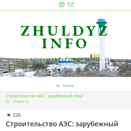
Перейти
к
содержимому
ZHULDYZ
INFO
АЛГИНСКАЯ РАЙОННАЯ ГАЗЕТА
МЕНЮ
Строительство АЭС: зарубежный опыт
Новости
226
Строительство АЭС: зарубежный