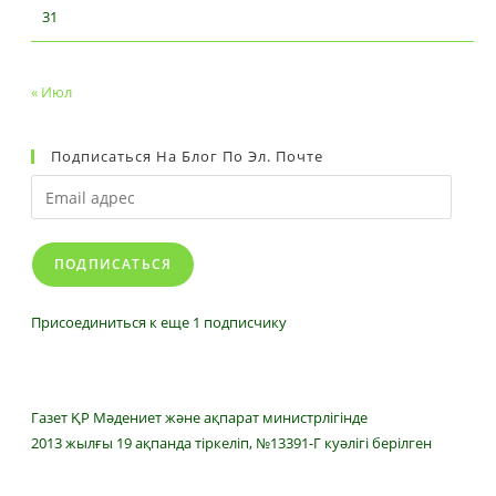
31
« Июл
Подписаться На Блог По Эл. Почте
Email
адрес
ПОДПИСАТЬСЯ
Присоединиться к еще 1 подписчику
Газет ҚР Мәдениет және ақпарат министрлігінде
2013 жылғы 19 ақпанда тіркеліп, №13391-Г куәлігі берілген