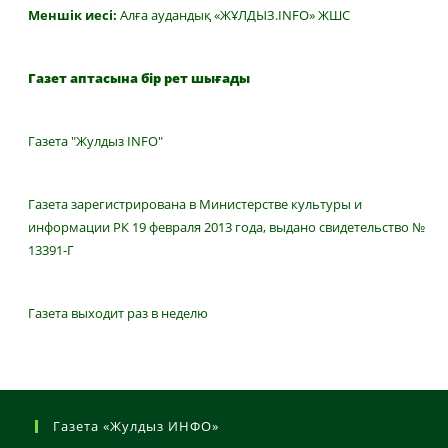
Меншік иесі:
Алға аудандық «ЖҰЛДЫЗ.INFO» ЖШС
Газет аптасына бір рет шығады
Газета "Жулдыз INFO"
Газета зарегистрирована в Министерстве культуры и
информации РК 19 февраля 2013 года, выдано свидетельство №
13391-Г
Газета выходит раз в неделю
Газета «Жулдыз ИНФО»