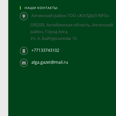
НАШИ КОНТАКТЫ:
Алгинский район ТОО «ЖУЛДЫЗ INFO»
030200, Актюбинская область, Алгинский
район, Город Алга,
Ул. А. Байтурсынова 16
+77133743102
alga.gazet@mail.ru