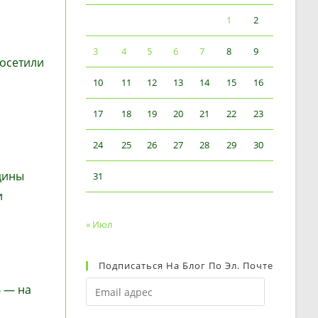
1
2
3
4
5
6
7
8
9
посетили
10
11
12
13
14
15
16
17
18
19
20
21
22
23
24
25
26
27
28
29
30
дины
31
и
« Июл
Подписаться На Блог По Эл. Почте
Email
% — на
адрес