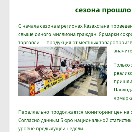
сезона прошло
С начала сезона в регионах Казахстана проведе
свыше одного миллиона граждан. Ярмарки сохра
торговли — продукция от местных товаропроизв
значит
Только 
реализ
пришлис
Павлода
ярмарка
Параллельно продолжается мониторинг цен на 
Согласно данным Бюро национальной статистики
уровне предыдущей недели.