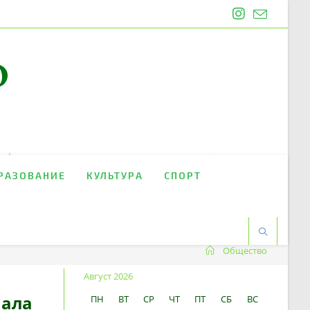
O
РАЗОВАНИЕ
КУЛЬТУРА
СПОРТ
Общество
Август 2026
чала
ПН
ВТ
СР
ЧТ
ПТ
СБ
ВС