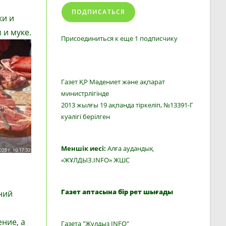
ПОДПИСАТЬСЯ
ки и
 и муке.
Присоединиться к еще 1 подписчику
Газет ҚР Мәдениет және ақпарат
министрлігінде
2013 жылғы 19 ақпанда тіркеліп, №13391-Г
куәлігі берілген
Меншік иесі:
Алға аудандық
«ЖҰЛДЫЗ.INFO» ЖШС
Газет аптасына бір рет шығады
ний
ние, а
Газета "Жулдыз INFO"