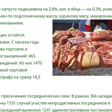
капуста подешевела на 2,8%, рис и яйца — на 0,3%, рож
чен по подсолнечному маслу, куриному мясу, макаронам
менованиям.
цен остаётся
ками. С начала года
ва торговли и
остановлений: 465
реждений. Из них 1470
имой торговой
штрафа на сумму 18,3
и пресечению посреднических схем. В рамках 366 заседа
ены 1331 случай участия непродуктивных посредников и
 заседаний вынесено 1241 административное постановле