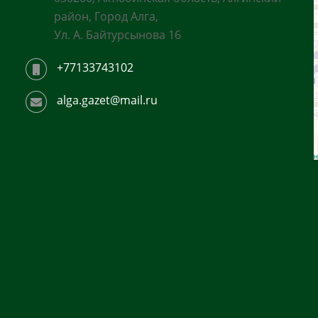
район, Город Алга,
Ул. А. Байтурсынова 16
+77133743102
alga.gazet@mail.ru