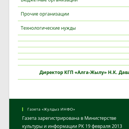
Прочие организации
Технологические нужды
Директор КГП «Алга-Жылу» Н.К. Дав
Газета «Жулдыз ИНФО»
Газета зарегистрирована в Министерстве
культуры и информации РК 19 февраля 2013