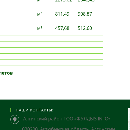
м³
811,49
908,87
м³
457,68
512,60
летов
НАШИ КОНТАКТЫ:
Алгинский район ТОО «ЖУЛДЫЗ INFO»
030200, Актюбинская область, Алгинский