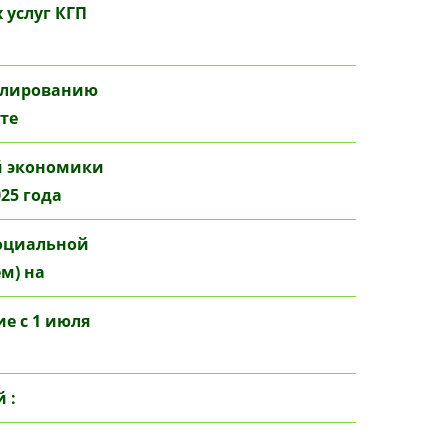
 услуг КГП
улированию
те
й экономики
25 года
социальной
м) на
е с 1 июля
 :