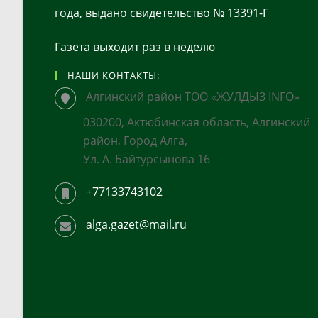
года, выдано свидетельство № 13391-Г
Газета выходит раз в неделю
НАШИ КОНТАКТЫ:
Алгинский район ТОО «ЖУЛДЫЗ INFO»
030200, Актюбинская область, Алгинский
район, Город Алга,
Ул. А. Байтурсынова 16
+77133743102
alga.gazet@mail.ru