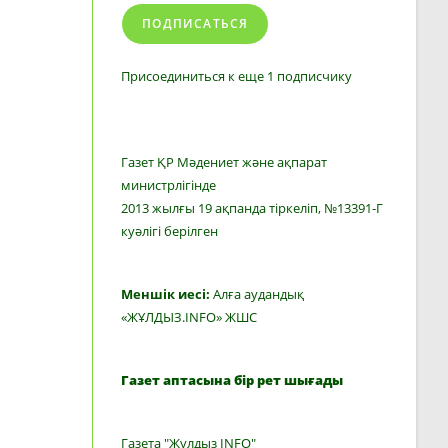
ПОДПИСАТЬСЯ
Присоединиться к еще 1 подписчику
Газет ҚР Мәдениет және ақпарат
министрлігінде
2013 жылғы 19 ақпанда тіркеліп, №13391-Г
куәлігі берілген
Меншік иесі:
Алға аудандық
«ЖҰЛДЫЗ.INFO» ЖШС
Газет аптасына бір рет шығады
Газета "Жулдыз INFO"