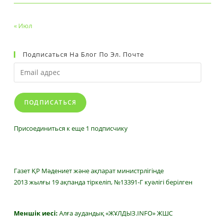
« Июл
Подписаться На Блог По Эл. Почте
Email
адрес
ПОДПИСАТЬСЯ
Присоединиться к еще 1 подписчику
Газет ҚР Мәдениет және ақпарат министрлігінде
2013 жылғы 19 ақпанда тіркеліп, №13391-Г куәлігі берілген
Меншік иесі:
Алға аудандық «ЖҰЛДЫЗ.INFO» ЖШС