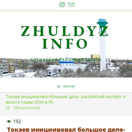
Перейти
к
содержимому
ZHULDYZ
INFO
АЛГИНСКАЯ РАЙОННАЯ ГАЗЕТА
МЕНЮ
Токаев инициировал большое дело- российский эксперт о
визите главы ООН в РК
Официальный
192
Токаев инициировал большое дело-