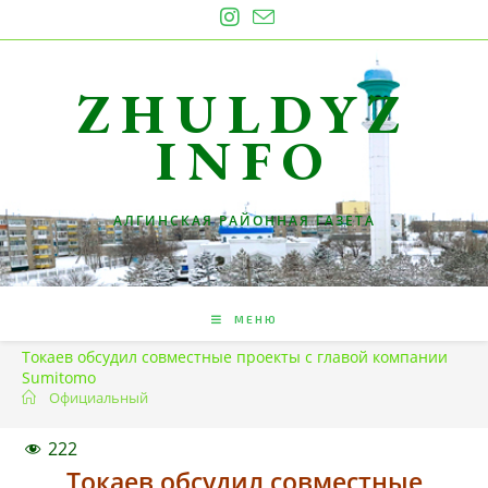
Перейти
к
содержимому
ZHULDYZ
INFO
АЛГИНСКАЯ РАЙОННАЯ ГАЗЕТА
МЕНЮ
Токаев обсудил совместные проекты с главой компании
Sumitomo
Официальный
222
Токаев обсудил совместные