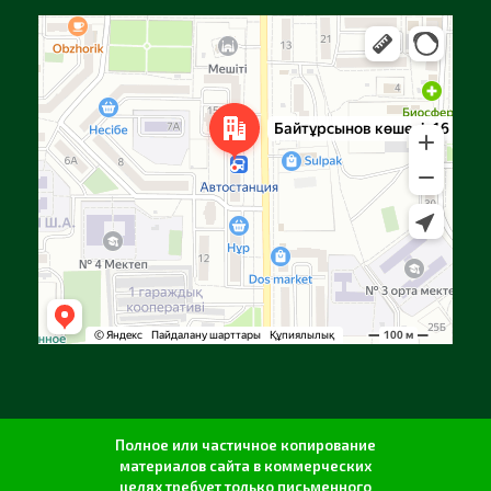
Алга
Улица Байтурсынова, 16 — Яндекс Карты
Полное или частичное копирование
материалов сайта в коммерческих
целях требует только письменного