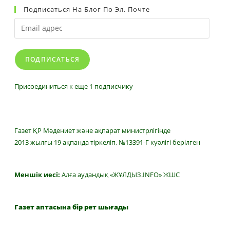
Подписаться На Блог По Эл. Почте
Email
адрес
ПОДПИСАТЬСЯ
Присоединиться к еще 1 подписчику
Газет ҚР Мәдениет және ақпарат министрлігінде
2013 жылғы 19 ақпанда тіркеліп, №13391-Г куәлігі берілген
Меншік иесі:
Алға аудандық «ЖҰЛДЫЗ.INFO» ЖШС
Газет аптасына бір рет шығады