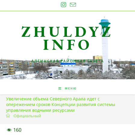
Перейти
к
содержимому
ZHULDYZ
INFO
АЛГИНСКАЯ РАЙОННАЯ ГАЗЕТА
МЕНЮ
Увеличение объема Северного Арала идет с
опережением сроков Концепции развития системы
управления водными ресурсами
Официальный
160