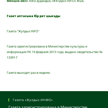
Меншік иесі:
Алға аудандық «ЖҰЛДЫЗ.INFO» ЖШС
Газет аптасына бір рет шығады
Газета "Жулдыз INFO"
Газета зарегистрирована в Министерстве культуры и
информации РК 19 февраля 2013 года, выдано свидетельство №
13391-Г
Газета выходит раз в неделю
Газета «Жулдыз ИНФО»
Газета зарегистрирована в Министерстве