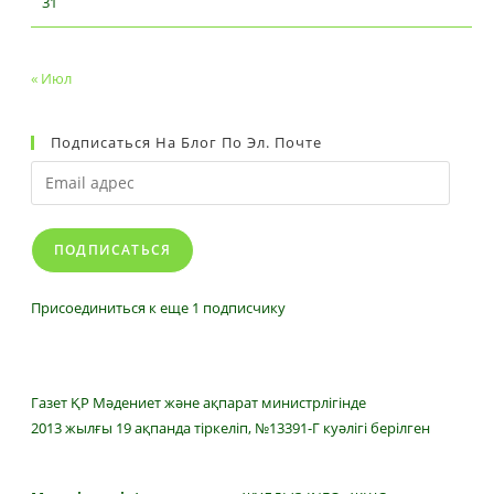
31
« Июл
Подписаться На Блог По Эл. Почте
Email
адрес
ПОДПИСАТЬСЯ
Присоединиться к еще 1 подписчику
Газет ҚР Мәдениет және ақпарат министрлігінде
2013 жылғы 19 ақпанда тіркеліп, №13391-Г куәлігі берілген