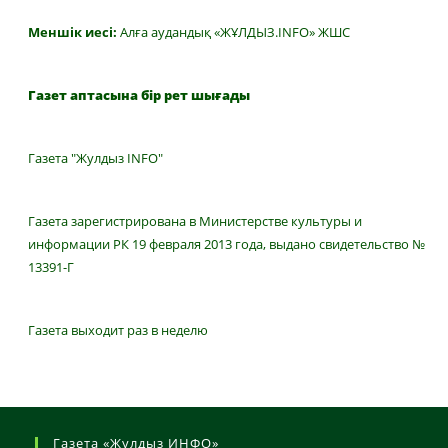
Меншік иесі:
Алға аудандық «ЖҰЛДЫЗ.INFO» ЖШС
Газет аптасына бір рет шығады
Газета "Жулдыз INFO"
Газета зарегистрирована в Министерстве культуры и
информации РК 19 февраля 2013 года, выдано свидетельство №
13391-Г
Газета выходит раз в неделю
Газета «Жулдыз ИНФО»