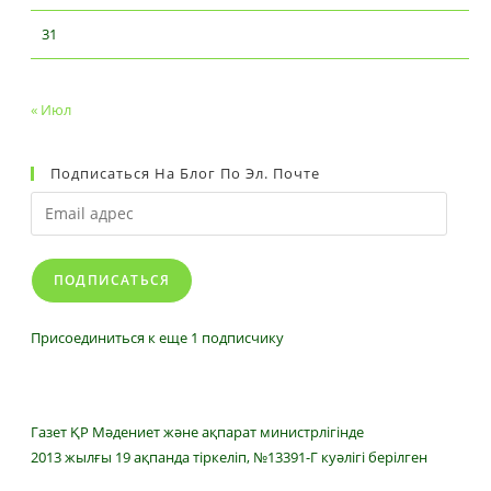
31
« Июл
Подписаться На Блог По Эл. Почте
Email
адрес
ПОДПИСАТЬСЯ
Присоединиться к еще 1 подписчику
Газет ҚР Мәдениет және ақпарат министрлігінде
2013 жылғы 19 ақпанда тіркеліп, №13391-Г куәлігі берілген