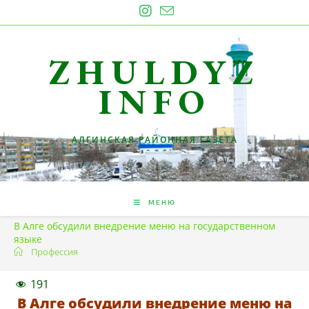
Перейти
к
содержимому
ZHULDYZ
INFO
АЛГИНСКАЯ РАЙОННАЯ ГАЗЕТА
МЕНЮ
В Алге обсудили внедрение меню на государственном
языке
Профессия
191
В Алге обсудили внедрение меню на