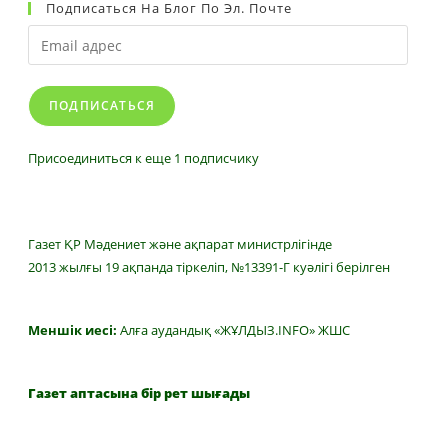
Подписаться На Блог По Эл. Почте
Email
адрес
ПОДПИСАТЬСЯ
Присоединиться к еще 1 подписчику
Газет ҚР Мәдениет және ақпарат министрлігінде
2013 жылғы 19 ақпанда тіркеліп, №13391-Г куәлігі берілген
Меншік иесі:
Алға аудандық «ЖҰЛДЫЗ.INFO» ЖШС
Газет аптасына бір рет шығады