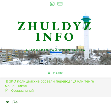
Перейти
к
содержимому
ZHULDYZ
INFO
АЛГИНСКАЯ РАЙОННАЯ ГАЗЕТА
МЕНЮ
В ЗКО полицейские сорвали перевод 1,3 млн тенге
мошенникам
Официальный
174