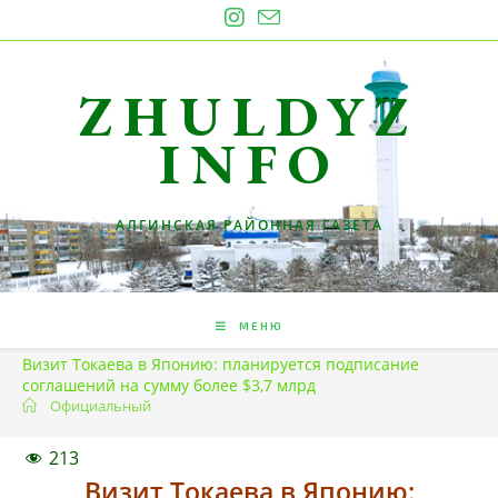
Перейти
к
содержимому
ZHULDYZ
INFO
АЛГИНСКАЯ РАЙОННАЯ ГАЗЕТА
МЕНЮ
Визит Токаева в Японию: планируется подписание
соглашений на сумму более $3,7 млрд
Официальный
213
Визит Токаева в Японию: