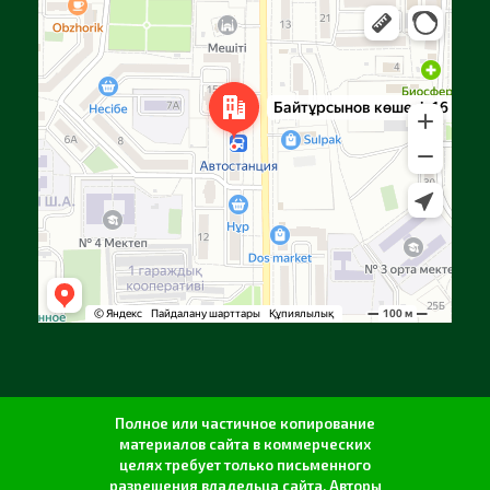
Алга
Улица Байтурсынова, 16 — Яндекс Карты
Полное или частичное копирование
материалов сайта в коммерческих
целях требует только письменного
разрешения владельца сайта. Авторы