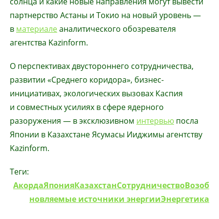
солнца и какие новые направления могут вывести
партнерство Астаны и Токио на новый уровень —
в
материале
аналитического обозревателя
агентства Kazinform.
О перспективах двустороннего сотрудничества,
развитии «Среднего коридора», бизнес-
инициативах, экологических вызовах Каспия
и совместных усилиях в сфере ядерного
разоружения — в эксклюзивном
интервью
посла
Японии в Казахстане Ясумасы Ииджимы агентству
Kazinform.
Теги:
Акорда
Япония
Казахстан
Сотрудничество
Возоб
новляемые источники энергии
Энергетика