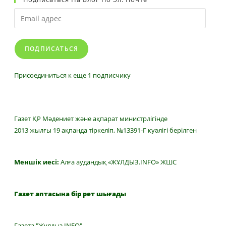
Email
адрес
ПОДПИСАТЬСЯ
Присоединиться к еще 1 подписчику
Газет ҚР Мәдениет және ақпарат министрлігінде
2013 жылғы 19 ақпанда тіркеліп, №13391-Г куәлігі берілген
Меншік иесі:
Алға аудандық «ЖҰЛДЫЗ.INFO» ЖШС
Газет аптасына бір рет шығады
Газета "Жулдыз INFO"