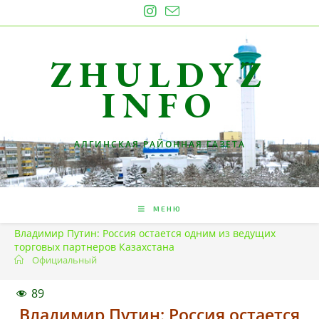
Перейти
к
содержимому
ZHULDYZ
INFO
АЛГИНСКАЯ РАЙОННАЯ ГАЗЕТА
МЕНЮ
Владимир Путин: Россия остается одним из ведущих
торговых партнеров Казахстана
Официальный
89
Владимир Путин: Россия остается