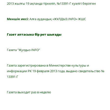
2013 жылғы 19 ақпанда тіркеліп, №13391-Г куәлігі берілген
Меншік иесі:
Алға аудандық «ЖҰЛДЫЗ.INFO» ЖШС
Газет аптасына бір рет шығады
Газета "Жулдыз INFO"
Газета зарегистрирована в Министерстве культуры и
информации РК 19 февраля 2013 года, выдано свидетельство №
13391-Г
Газета выходит раз в неделю