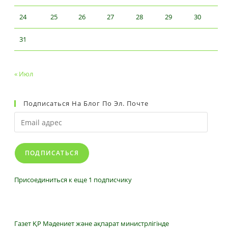
24
25
26
27
28
29
30
31
« Июл
Подписаться На Блог По Эл. Почте
Email
адрес
ПОДПИСАТЬСЯ
Присоединиться к еще 1 подписчику
Газет ҚР Мәдениет және ақпарат министрлігінде