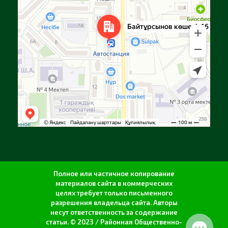
Полное или частичное копирование
материалов сайта в коммерческих
целях требует только письменного
разрешения владельца сайта. Авторы
несут ответственность за содержание
статьи. © 2023 / Районная Общественно-