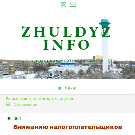
Перейти
к
содержимому
ZHULDYZ
INFO
АЛГИНСКАЯ РАЙОННАЯ ГАЗЕТА
МЕНЮ
Вниманию налогоплательщиков
Объявление
361
Вниманию налогоплательщиков