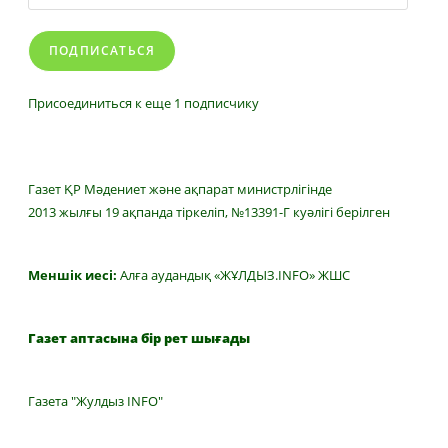
адрес
ПОДПИСАТЬСЯ
Присоединиться к еще 1 подписчику
Газет ҚР Мәдениет және ақпарат министрлігінде
2013 жылғы 19 ақпанда тіркеліп, №13391-Г куәлігі берілген
Меншік иесі:
Алға аудандық «ЖҰЛДЫЗ.INFO» ЖШС
Газет аптасына бір рет шығады
Газета "Жулдыз INFO"