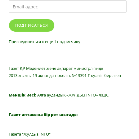
Email
адрес
ПОДПИСАТЬСЯ
Присоединиться к еще 1 подписчику
Газет ҚР Мәдениет және ақпарат министрлігінде
2013 жылғы 19 ақпанда тіркеліп, №13391-Г куәлігі берілген
Меншік иесі:
Алға аудандық «ЖҰЛДЫЗ.INFO» ЖШС
Газет аптасына бір рет шығады
Газета "Жулдыз INFO"