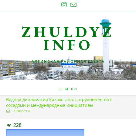
Перейти
к
содержимому
ZHULDYZ
INFO
АЛГИНСКАЯ РАЙОННАЯ ГАЗЕТА
МЕНЮ
Водная дипломатия Казахстана: сотрудничество с
соседями и международные инициативы
Новости
228