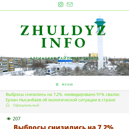
Перейти
к
содержимому
ZHULDYZ
INFO
АЛГИНСКАЯ РАЙОННАЯ ГАЗЕТА
МЕНЮ
Выбросы снизились на 7,2%, ликвидировано 91% свалок:
Ерлан Нысанбаев об экологической ситуации в стране
Официальный
207
Выбросы снизились на 7,2%,