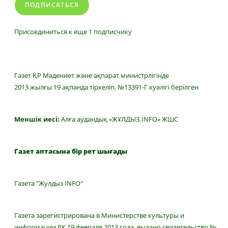
ПОДПИСАТЬСЯ
Присоединиться к еще 1 подписчику
Газет ҚР Мәдениет және ақпарат министрлігінде
2013 жылғы 19 ақпанда тіркеліп, №13391-Г куәлігі берілген
Меншік иесі:
Алға аудандық «ЖҰЛДЫЗ.INFO» ЖШС
Газет аптасына бір рет шығады
Газета "Жулдыз INFO"
Газета зарегистрирована в Министерстве культуры и
информации РК 19 февраля 2013 года, выдано свидетельство №